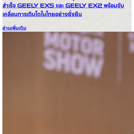
สำเร็จ GEELY EX5 และ GEELY EX2 พร้อมขับ
เคลื่อนการเติบโตในไทยอย่างยั่งยืน
อ่านเพิ่มเติม