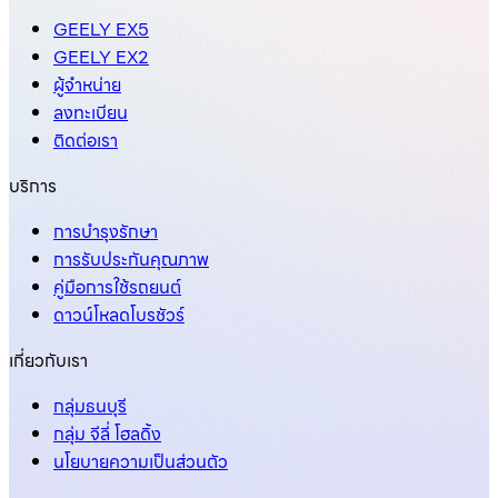
GEELY EX5
GEELY EX2
ผู้จำหน่าย
ลงทะเบียน
ติดต่อเรา
บริการ
การบำรุงรักษา
การรับประกันคุณภาพ
คู่มือการใช้รถยนต์
ดาวน์โหลดโบรชัวร์
เกี่ยวกับเรา
กลุ่มธนบุรี
กลุ่ม จีลี่ โฮลดิ้ง
นโยบายความเป็นส่วนตัว